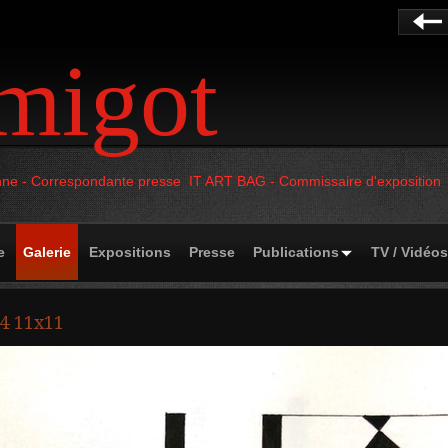
migot
cienne - Correspondante presse IT ART BAG - Commissaire d'exposition
e
Galerie
Expositions
Presse
Publications
TV / Vidéos
4 11x11